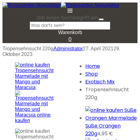
Gib einen Suchbegriff ein:
Warenkorb
0
Tropensehnsucht 220g
Administrator
27. April 2021
29.
Oktober 2023
Home
Shop
Exotisch Mix
Tropensehnsucht
220g
Süße Orangen
220g
4,95
€