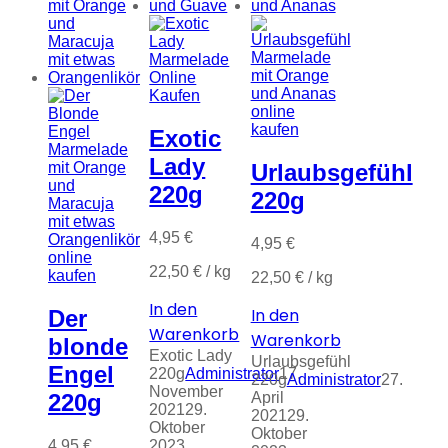
Exotic
Lady
Urlaubsgefühl
220g
220g
4,95
€
4,95
€
22,50
€
/
kg
22,50
€
/
kg
In den
In den
Der
Warenkorb
Warenkorb
blonde
Exotic Lady
Urlaubsgefühl
Engel
220g
Administrator
17.
220g
Administrator
27.
November
April
220g
2021
29.
2021
29.
Oktober
Oktober
4,95
€
2023