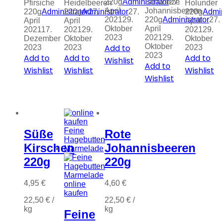
220g
Administrator
Schwarze
27.
Pfirsiche
Heidelbeeren
Holunder
April
Johannisbeeren
220g
Administrator
220g
Administrator
27.
27.
220g
Admin
2021
29.
220g
Administrator
27.
April
April
April
Oktober
April
2021
17.
2021
29.
2021
29.
2023
2021
29.
Dezember
Oktober
Oktober
Oktober
Add to
2023
2023
2023
2023
Add to
Add to
Add to
Wishlist
Add to
Wishlist
Wishlist
Wishlist
Wishlist
Süße
Rote
Kirschen
Johannisbeeren
220g
220g
4,95
€
4,60
€
22,50
€
/
22,50
€
/
kg
kg
Feine