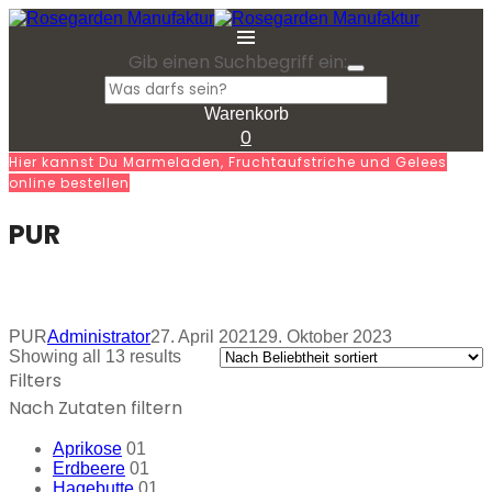
Gib einen Suchbegriff ein:
Warenkorb
0
Hier kannst Du Marmeladen, Fruchtaufstriche und Gelees
online bestellen
PUR
PUR
Administrator
27. April 2021
29. Oktober 2023
Showing all 13 results
Filters
Nach Zutaten filtern
Aprikose
01
Erdbeere
01
Hagebutte
01