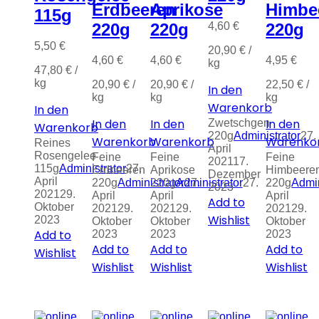
Erdbeeren
Aprikose
Himbe
115g
4,60
€
220g
220g
220g
5,50
€
20,90
€
/
4,60
€
4,60
€
4,95
€
kg
47,80
€
/
kg
20,90
€
/
20,90
€
/
22,50
€
/
In den
kg
kg
kg
Warenkorb
In den
In den
In den
In den
Zwetschgen
Warenkorb
220g
Administrator
27.
Warenkorb
Warenkorb
Warenko
Reines
April
Rosengelee
Feine
Feine
Feine
2021
17.
115g
Administrator
27.
Erdbeeren
Aprikose
Himbeere
Dezember
April
220g
Administrator
220g
Administrator
27.
27.
220g
Admin
2023
2021
29.
April
April
April
Add to
Oktober
2021
29.
2021
29.
2021
29.
Wishlist
2023
Oktober
Oktober
Oktober
Add to
2023
2023
2023
Add to
Add to
Add to
Wishlist
Wishlist
Wishlist
Wishlist