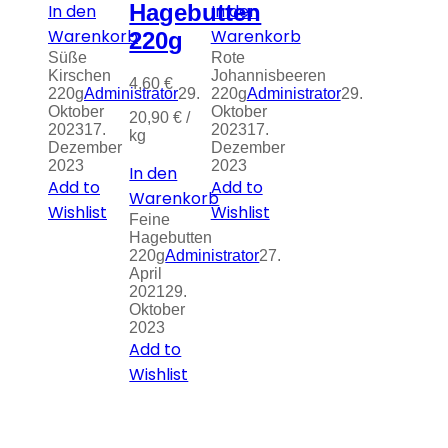
Hagebutten
In den
In den
Warenkorb
Warenkorb
220g
Süße
Rote
Kirschen
Johannisbeeren
4,60
€
220g
Administrator
29.
220g
Administrator
29.
Oktober
Oktober
20,90
€
/
2023
17.
2023
17.
kg
Dezember
Dezember
2023
2023
In den
Add to
Add to
Warenkorb
Wishlist
Wishlist
Feine
Hagebutten
220g
Administrator
27.
April
2021
29.
Oktober
2023
Add to
Wishlist