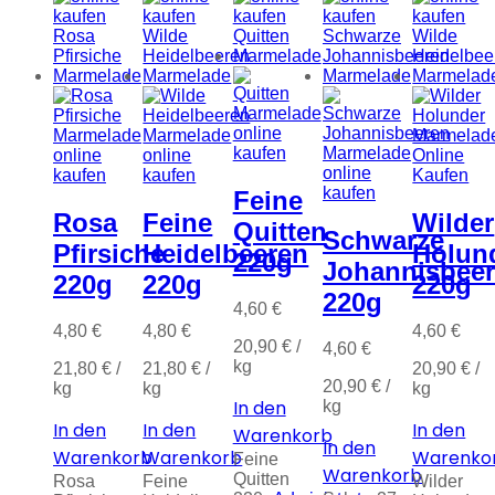
Feine
Rosa
Feine
Wilder
Quitten
Schwarze
Pfirsiche
Heidelbeeren
Holun
220g
Johannisbee
220g
220g
220g
220g
4,60
€
4,80
€
4,80
€
4,60
€
20,90
€
/
4,60
€
kg
21,80
€
/
21,80
€
/
20,90
€
/
20,90
€
/
kg
kg
kg
In den
kg
In den
In den
In den
Warenkorb
In den
Warenkorb
Warenkorb
Warenko
Feine
Warenkorb
Quitten
Rosa
Feine
Wilder